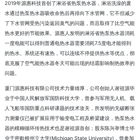
2019年源惠科技首创了淋浴省热泵热水器，淋浴洗澡的废
水通过热泵热水器吸收余热后再排向下水管网，它不但减少
了下水管网受热污染返回臭气的问题，而且取得了比空气能
热水更好的节能效果。源惠人发明的淋浴省热泵热水器消耗
一度电能可以得到普通电热水器需要消耗7.5度电才能得到
的热水。系统还有速热，可以连续不停提供热水等优点，彻
底克服了空气能热水器冬天可能出现的结霜影响制热效率的
问题。
厦门源惠科技有限公司技术力量雄厚，公司创始人谢祖源毕
业于中国人民解放军国防科技大学，曾参与军用无人机、载
人飞船等国防重点科研课题的技术攻关，所发明的无破断张
力测量仪已被扩展应用于输变电工程及桥梁建设，热泵热水
器的模糊循环传热技术也是谢祖源首创；股东陈兴举博士毕
业于密歇根州立大学(Michigan State University)，曾参加