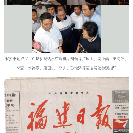
省委书记卢展工6.18参观热水空调机，省领导卢展工、黄小晶、梁绮萍、
李宏、刘德章、唐国忠、李川、苏增添等莅临展馆参观指导